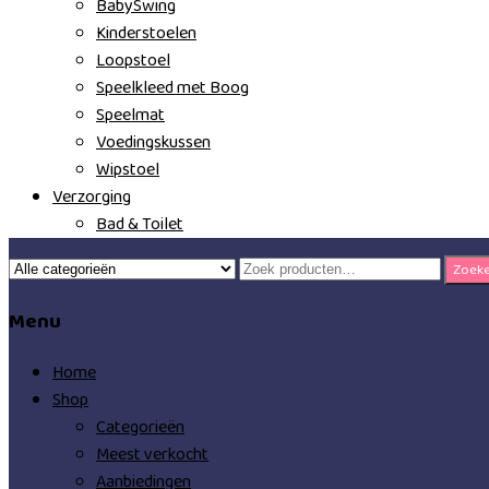
BabySwing
Kinderstoelen
Loopstoel
Speelkleed met Boog
Speelmat
Voedingskussen
Wipstoel
Verzorging
Bad & Toilet
Zoeken
Zoek
naar:
Menu
Home
Shop
Categorieën
Meest verkocht
Aanbiedingen