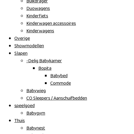
Buikdrager
Duowagens
Kinderfiets
Kinderwagen accessoires
Kinderwagens
Overige
Showmodellen
Slapen
-Delig Babykamer
Bopita
Babybed
Commode
Babywieg
CO Sleepers / Aanschuifbedden
speelgoed
Babygym
Thuis
Babynest