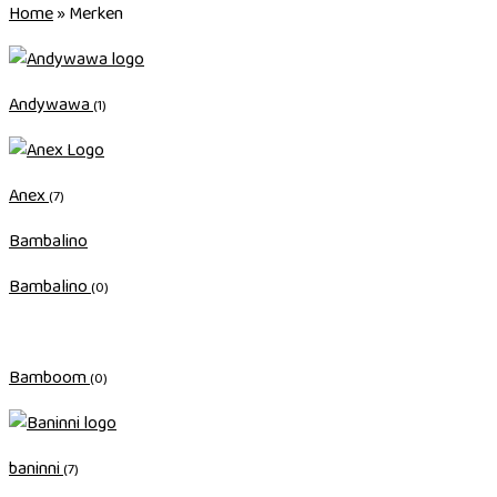
Home
»
Merken
Andywawa
(1)
Anex
(7)
Bambalino
Bambalino
(0)
Bamboom
(0)
baninni
(7)