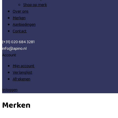
Shop op merk
Over ons
Merken
Aanbiedingen
Contact
(+31) 020 684 3281
info@apino.nl
Account
Mijn account
Verlanglijst
Afrekenen
Inloggen
Merken