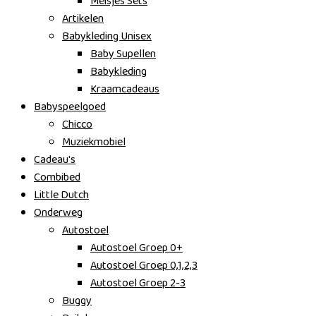
Meisjes Sets
Artikelen
Babykleding Unisex
Baby Supellen
Babykleding
Kraamcadeaus
Babyspeelgoed
Chicco
Muziekmobiel
Cadeau's
Combibed
Little Dutch
Onderweg
Autostoel
Autostoel Groep 0+
Autostoel Groep 0,1,2,3
Autostoel Groep 2-3
Buggy