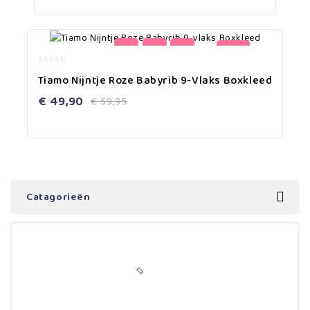
-17%
0
Tiamo Nijntje Roze Babyrib 9-Vlaks Boxkleed
out
of
€
49,90
€
59,95
5
Catagorieën