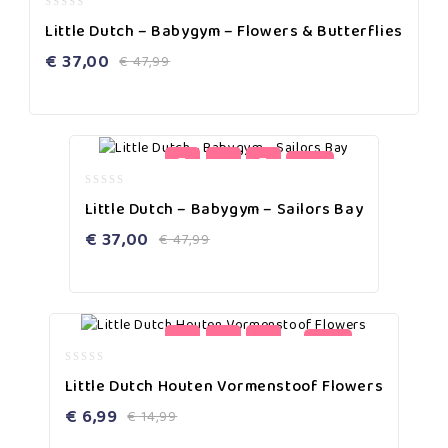
0
Little Dutch – Babygym – Flowers & Butterflies
out
of
€
37,00
€
47,99
5
-23%
0
Little Dutch – Babygym – Sailors Bay
out
of
€
37,00
€
47,99
5
-53%
0
Little Dutch Houten Vormenstoof Flowers
out
of
€
6,99
€
14,99
5