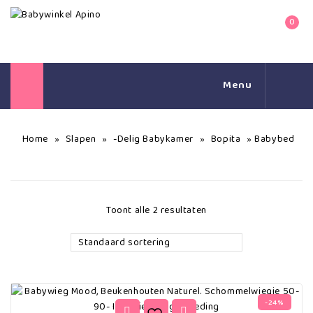
0
Menu
Home
Slapen
-Delig Babykamer
Bopita
Babybed
»
»
»
»
Toont alle 2 resultaten
Standaard sortering
-24%