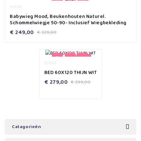
0
Babywieg Mood, Beukenhouten Naturel.
out
Schommelwiegje 50-90- Inclusief Wiegbekleding
of
5
€
249,00
€
329,00
-7%
0
BED 60X120 THIJN WIT
out
of
€
279,00
€
299,00
5
Catagorieën