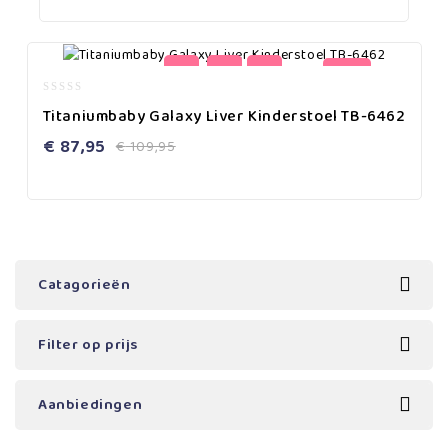
-20%
0
Titaniumbaby Galaxy Liver Kinderstoel TB-6462
out
of
€
87,95
€
109,95
5
Catagorieën
Filter op prijs
Aanbiedingen