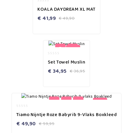
0
KOALA DAYDREAM XL MAT
out
of
€
41,99
€
49,90
5
-5%
0
Set Towel Muslin
out
of
€
34,95
€
36,95
5
-17%
0
Tiamo Nijntje Roze Babyrib 9-Vlaks Boxkleed
out
of
€
49,90
€
59,95
5