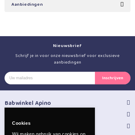
Aanbiedingen
Nieuwsbrief
Schrijf je in voor onze nieuwsbrief voor exclusieve
aanbiedingen
Babwinkel Apino
Volg ons
Cookies
Informatie
Wij maken gebruik van cookies op