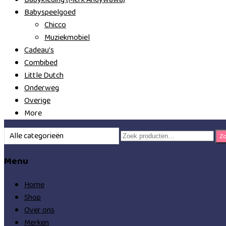
Babyspeelgoed
Chicco
Muziekmobiel
Cadeau's
Combibed
Little Dutch
Onderweg
Overige
More
Zoeken
Alle categorieën
Z
naar:
Menu
Home
Shop
Over ons
Merken