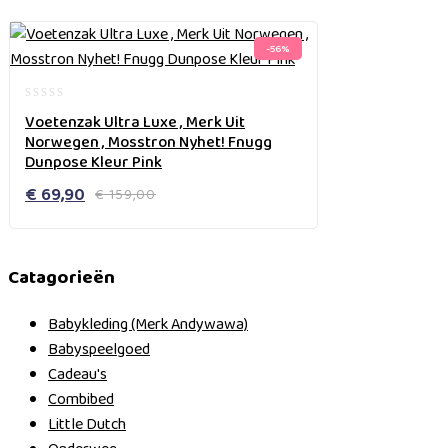
-56%
0
Voetenzak Ultra Luxe , Merk Uit
out
Norwegen , Mosstron Nyhet! Fnugg
of
Dunpose Kleur Pink
5
Oorspronkelijke
Huidige
€
69,90
€
159,00
prijs
prijs
was:
is:
€ 159,00.
€ 69,90.
Catagorieën
Babykleding (Merk Andywawa)
Babyspeelgoed
Cadeau's
Combibed
Little Dutch