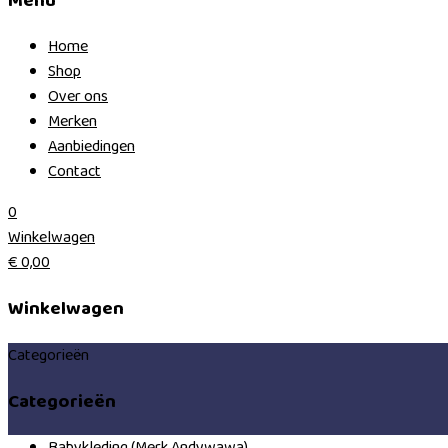
Menu
Home
Shop
Over ons
Merken
Aanbiedingen
Contact
0
Winkelwagen
€
0,00
Winkelwagen
Categorieën
Categorieën
Babykleding (Merk Andywawa)