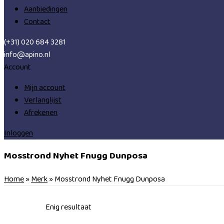
Aanbiedingen
Contact
(+31) 020 684 3281
info@apino.nl
Account
Mijn account
Verlanglijst
Afrekenen
Inloggen
Mosstrond Nyhet Fnugg Dunposa
Home
»
Merk
»
Mosstrond Nyhet Fnugg Dunposa
Enig resultaat