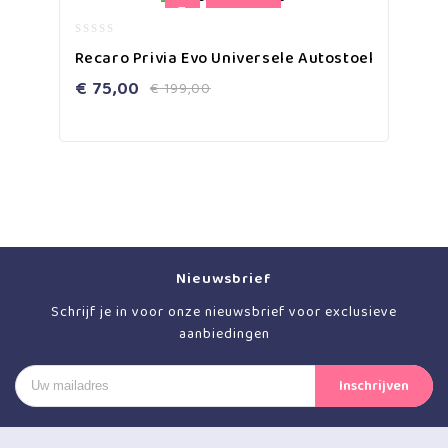
-62%
0
Recaro Privia Evo Universele Autostoel
out
of
€
75,00
€
199,00
5
Nieuwsbrief
Schrijf je in voor onze nieuwsbrief voor exclusieve
aanbiedingen