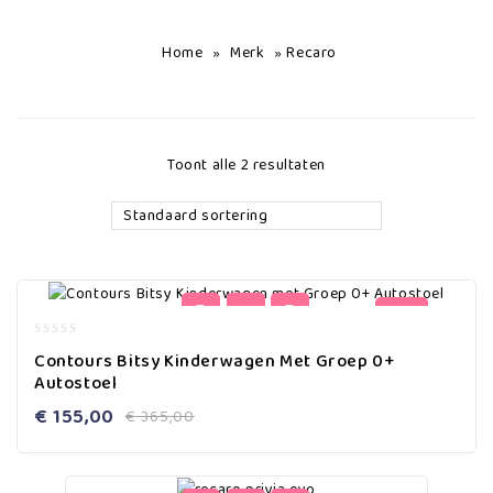
Home
Merk
Recaro
»
»
Toont alle 2 resultaten
Standaard sortering
-58%
0
Contours Bitsy Kinderwagen Met Groep 0+
out
Autostoel
of
5
€
155,00
€
365,00