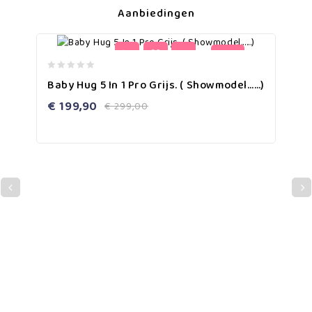
Aanbiedingen
-33%
0
Baby Hug 5 In 1 Pro Grijs. ( Showmodel……)
out
of
€
199,90
€
299,00
5