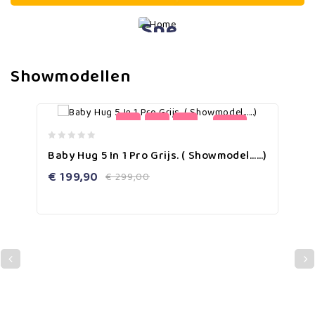
Speelgoed
Nooit meer
vervelen!
Showmodellen
Shop nu
-33%
0
Baby Hug 5 In 1 Pro Grijs. ( Showmodel……)
out
of
€
199,90
€
299,00
5