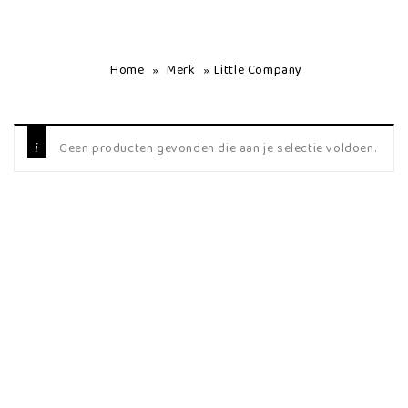
Home
Merk
Little Company
»
»
Geen producten gevonden die aan je selectie voldoen.