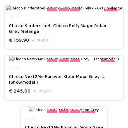
-20%
0
Chicco Kinderstoel -Chicco Polly Magic Relax –
out
Grey Melange
of
5
€
159,90
€
199,00
-38%
0
Chicco Next2Me Forever Kleur Moon Grey. ….
out
(showmodel )
of
5
€
245,00
€
398,00
-28%
0
Chicco Next2Me Forever Moon Grey