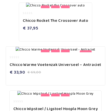
0
Chicco Rocket The Crossover Auto
out
of
€
37,95
5
-51%
0
Chicco Warme Voetenzak Universeel – Antraciet
out
of
€
33,90
€
69,00
5
0
Chicco Wipstoel / Ligstoel Hoopla Moon Grey
out