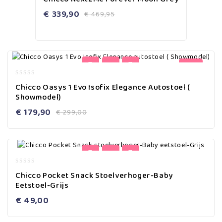
out
of
€
339,90
€
469,95
5
-40%
0
Chicco Oasys 1 Evo Isofix Elegance Autostoel (
out
Showmodel)
of
5
€
179,90
€
299,00
0
Chicco Pocket Snack Stoelverhoger-Baby
out
Eetstoel-Grijs
of
5
€
49,00