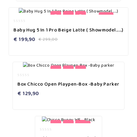
-33%
0
Baby Hug 5 In 1 Pro Beige Latte ( Showmodel……)
out
of
€
199,90
€
299,00
5
0
Box Chicco Open Playpen-Box -Baby Parker
out
of
€
129,90
5
-4%
0