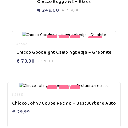
Chicco Buggy WE – Black
out
of
€
249,00
€
259,00
5
-19%
0
Chicco Goodnight Campingbedje – Graphite
out
of
€
79,90
€
99,00
5
0
Chicco Johny Coupe Racing – Bestuurbare Auto
out
of
€
29,99
5