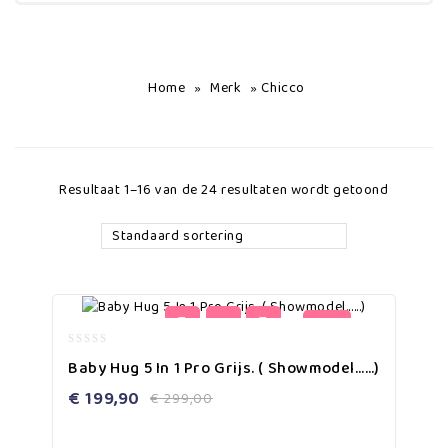
Home
Merk
Chicco
»
»
Resultaat 1–16 van de 24 resultaten wordt getoond
Standaard sortering
-33%
0
Baby Hug 5 In 1 Pro Grijs. ( Showmodel……)
out
of
€
199,90
€
299,00
5