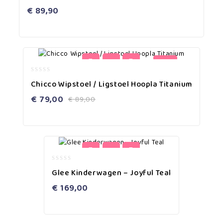
of
€
89,90
5
-11%
0
Chicco Wipstoel / Ligstoel Hoopla Titanium
out
of
€
79,00
€
89,00
5
0
Glee Kinderwagen – Joyful Teal
out
of
€
169,00
5