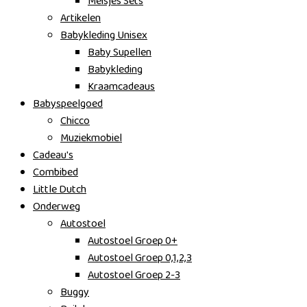
Meisjes Sets
Artikelen
Babykleding Unisex
Baby Supellen
Babykleding
Kraamcadeaus
Babyspeelgoed
Chicco
Muziekmobiel
Cadeau's
Combibed
Little Dutch
Onderweg
Autostoel
Autostoel Groep 0+
Autostoel Groep 0,1,2,3
Autostoel Groep 2-3
Buggy