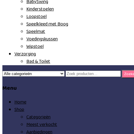
BabySwing
Kinderstoelen
Loopstoel
Speelkleed met Boog
Speelmat
Voedingskussen
Wipstoel
Verzorging
Bad & Toilet
Zoeken
Zoek
naar:
Menu
Home
Shop
Categorieën
Meest verkocht
Aanbiedingen