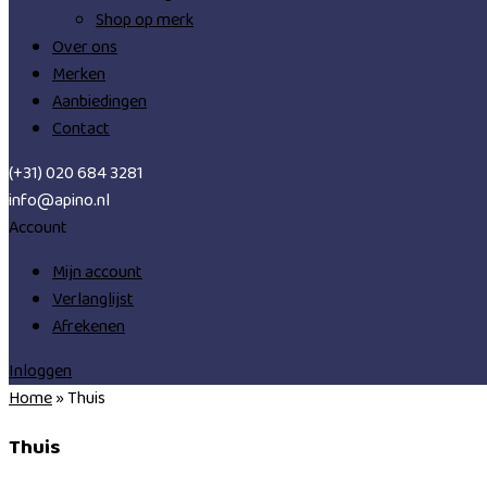
Shop op merk
Over ons
Merken
Aanbiedingen
Contact
(+31) 020 684 3281
info@apino.nl
Account
Mijn account
Verlanglijst
Afrekenen
Inloggen
Home
»
Thuis
Thuis