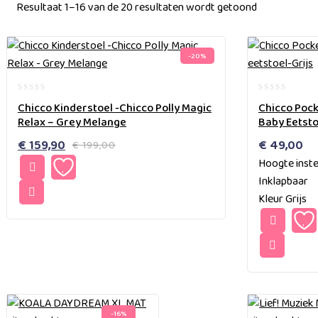
Resultaat 1–16 van de 20 resultaten wordt getoond
-20%
0
0
Chicco Kinderstoel -Chicco Polly Magic
Chicco Pock
out
out
Relax – Grey Melange
Baby Eetsto
of
of
5
5
Oorspronkelijke
Huidige
€
159,90
€
49,00
€
199,00
prijs
prijs
Hoogte inste
was:
is:
Inklapbaar
€ 199,00.
€ 159,90.
Kleur Grijs
-16%