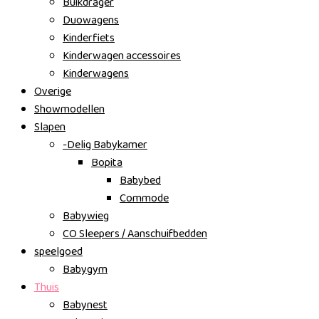
Buikdrager
Duowagens
Kinderfiets
Kinderwagen accessoires
Kinderwagens
Overige
Showmodellen
Slapen
-Delig Babykamer
Bopita
Babybed
Commode
Babywieg
CO Sleepers / Aanschuifbedden
speelgoed
Babygym
Thuis
Babynest