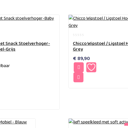
0
et Snack Stoelverhoger-
Chicco Wipstoel / Ligstoel
out
el-Grijs
Grey
of
5
€
89,90
lbaar