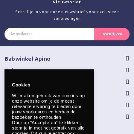
Nieuwsbrief
Schrijf je in voor onze nieuwsbrief voor exclusieve
aanbiedingen
Babwinkel Apino
Volg ons
Informatie
Cookies
Service
Wij maken gebruik van cookies op
onze website om je de meest
Openingstijden
relevante ervaring te bieden door
jouw voorkeuren en herhaalde
Contact
bezoeken te onthouden.
Door op "Accepteren" te klikken,
stem je in met het gebruik van alle
cookies. Dit kun je echter ook