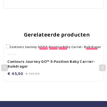
Gerelateerde producten
-64%
0
Contours Journey GO™ 5-Position Baby Carrier-
out
Buikdrager
of
5
€
45,90
€
129,00