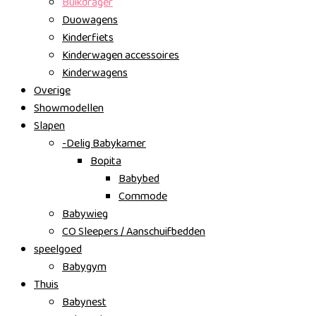
Buikdrager
Duowagens
Kinderfiets
Kinderwagen accessoires
Kinderwagens
Overige
Showmodellen
Slapen
-Delig Babykamer
Bopita
Babybed
Commode
Babywieg
CO Sleepers / Aanschuifbedden
speelgoed
Babygym
Thuis
Babynest