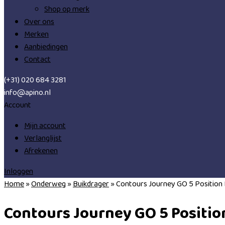
Shop op merk
Over ons
Merken
Aanbiedingen
Contact
(+31) 020 684 3281
info@apino.nl
Account
Mijn account
Verlanglijst
Afrekenen
Inloggen
Home
»
Onderweg
»
Buikdrager
»
Contours Journey GO 5 Position 
Contours Journey GO 5 Positio