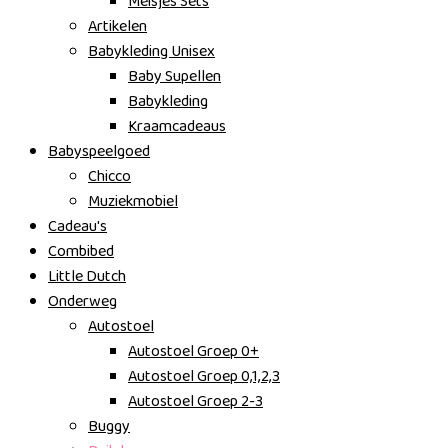
Meisjes Sets
Artikelen
Babykleding Unisex
Baby Supellen
Babykleding
Kraamcadeaus
Babyspeelgoed
Chicco
Muziekmobiel
Cadeau's
Combibed
Little Dutch
Onderweg
Autostoel
Autostoel Groep 0+
Autostoel Groep 0,1,2,3
Autostoel Groep 2-3
Buggy