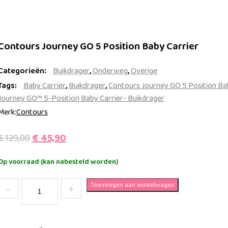
Contours Journey GO 5 Position Baby Carrier
Categorieën:
Buikdrager
,
Onderweg
,
Overige
Tags:
Baby Carrier
,
Buikdrager
,
Contours Journey GO 5 Position Ba
Journey GO™ 5-Position Baby Carrier- Buikdrager
Merk:
Contours
Oorspronkelijke
Huidige
€
45,90
€
129,00
prijs
prijs
Op voorraad (kan nabesteld worden)
was:
is:
Quantity
€ 129,00.
€ 45,90.
Toevoegen aan winkelwagen