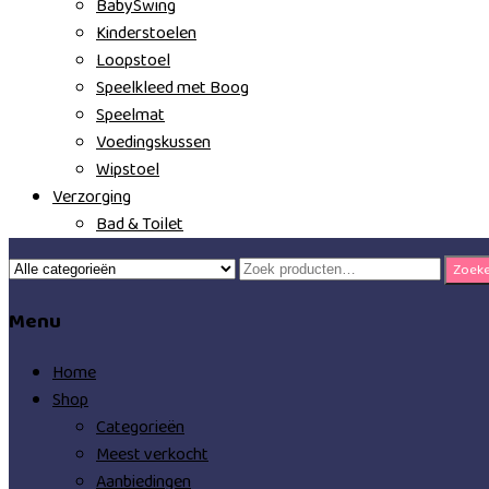
BabySwing
Kinderstoelen
Loopstoel
Speelkleed met Boog
Speelmat
Voedingskussen
Wipstoel
Verzorging
Bad & Toilet
Zoeken
Zoek
naar:
Menu
Home
Shop
Categorieën
Meest verkocht
Aanbiedingen