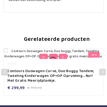
kunnen een beoordeling schrijven.
Gerelateerde producten
-62%
0
Contours Duowagen Curve, Duo Buggy, Tandem,
out
Tweeling Kinderwagen OP=OP Opruiming… Nu!!
of
Met Gratis Meerijdplankje.
5
€
299,99
€
799,00