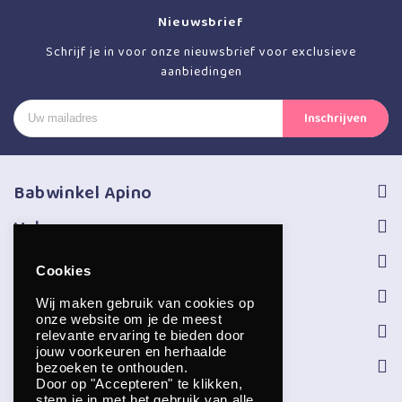
Nieuwsbrief
Schrijf je in voor onze nieuwsbrief voor exclusieve
aanbiedingen
Babwinkel Apino
Volg ons
Informatie
Cookies
Service
Wij maken gebruik van cookies op
onze website om je de meest
Openingstijden
relevante ervaring te bieden door
jouw voorkeuren en herhaalde
Contact
bezoeken te onthouden.
Door op "Accepteren" te klikken,
stem je in met het gebruik van alle