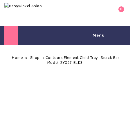
0
Menu
Home
Shop
Contours Element Child Tray- Snack Bar
»
»
Model. ZY027-BLK3