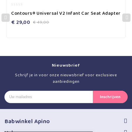
0
Contours® Universal V2 Infant Car Seat Adapter
out
of
€
29,00
€
49,00
5
Nieuwsbrief
Schrijf je in voor onze nieuwsbrief voor exclusieve
aanbiedingen
Babwinkel Apino