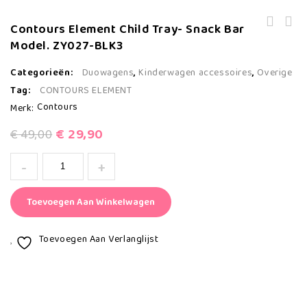
Contours Element Child Tray- Snack Bar
Adapter Voor Contours Element Duo
Contours Element Duo Kinderwagen
Kinderwagen Bak, Reiswieg Adapter,
Model. ZY027-BLK3
Regenhoes, (Waather Shield)
Categorieën:
Duowagens
,
Kinderwagen accessoires
,
Overige
Tag:
CONTOURS ELEMENT
Contours
Merk:
€
29,90
€
49,00
Toevoegen Aan Winkelwagen
Toevoegen Aan Verlanglijst