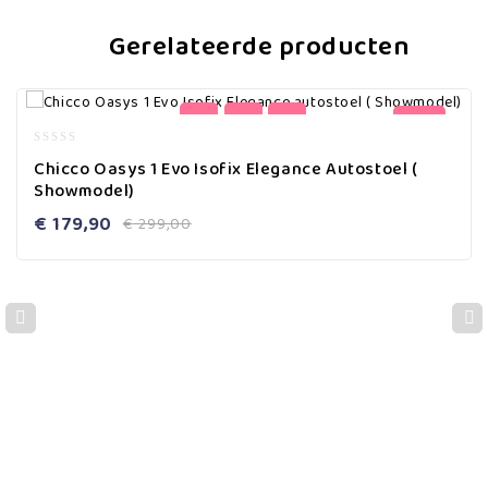
Gerelateerde producten
-40%
0
Chicco Oasys 1 Evo Isofix Elegance Autostoel (
out
Showmodel)
of
5
€
179,90
€
299,00