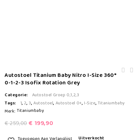
Autostoel Titanium Baby Nitro I-Size 360°
Autostoel Titanium Baby Stellar I-
0-1-2-3 Isofix Rotation Grey
Size Grey
Categorie:
Autostoel Groep 0,1,2,3
Tags:
1
,
2
,
3
,
Autostoel
,
Autostoel 0+
,
I-Size
,
Titaniumbaby
Titaniumbaby
Merk:
€
199,90
€
259,00
Uitverkocht
Toevoegen Aan Verlanglijst