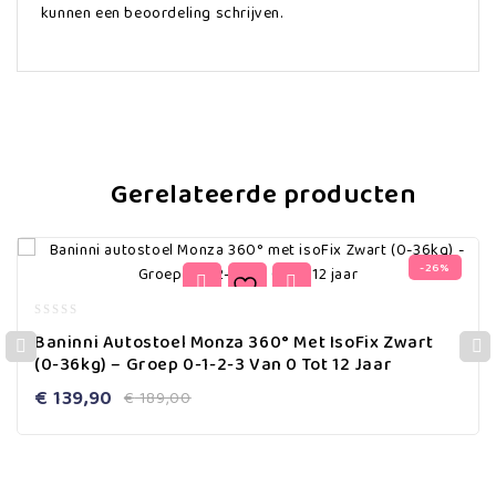
kunnen een beoordeling schrijven.
Gerelateerde producten
-26%
0
Baninni Autostoel Monza 360° Met IsoFix Zwart
out
(0-36kg) – Groep 0-1-2-3 Van 0 Tot 12 Jaar
of
5
€
139,90
€
189,00