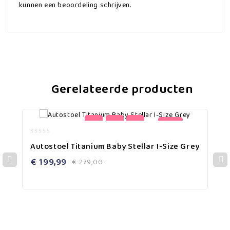
kunnen een beoordeling schrijven.
Gerelateerde producten
-28%
0
Autostoel Titanium Baby Stellar I-Size Grey
out
of
€
199,99
€
279,00
5