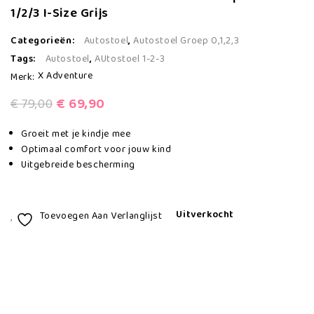
Contours Cocoon 5 positie
1/2/3 I-Size Grijs
babydrager, Galaxy Black (
Showmodel!!!! )
Categorieën:
Autostoel
,
Autostoel Groep 0,1,2,3
Tags:
Autostoel
,
AUtostoel 1-2-3
X Adventure
Merk:
€
69,90
€
79,00
Groeit met je kindje mee
Optimaal comfort voor jouw kind
Uitgebreide bescherming
Uitverkocht
Toevoegen Aan Verlanglijst