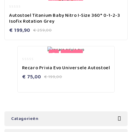
0
Autostoel Titanium Baby Nitro I-Size 360° 0-1-2-3
out
Isofix Rotation Grey
of
5
€
199,90
€
259,00
-62%
0
Recaro Privia Evo Universele Autostoel
out
of
€
75,00
€
199,00
5
Catagorieën