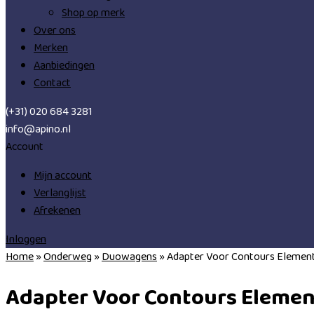
Shop op merk
Over ons
Merken
Aanbiedingen
Contact
(+31) 020 684 3281
info@apino.nl
Account
Mijn account
Verlanglijst
Afrekenen
Inloggen
Home
»
Onderweg
»
Duowagens
»
Adapter Voor Contours Element
Adapter Voor Contours Elemen