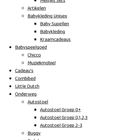
Meisjes Sets
Artikelen
Babykleding Unisex
Baby Supellen
Babykleding
Kraamcadeaus
Babyspeelgoed
Chicco
Muziekmobiel
Cadeau's
Combibed
Little Dutch
Onderweg
Autostoel
Autostoel Groep 0+
Autostoel Groep 0,1,2,3
Autostoel Groep 2-3
Buggy