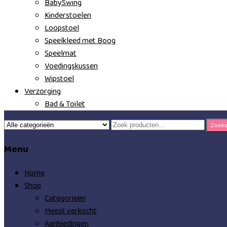
BabySwing
Kinderstoelen
Loopstoel
Speelkleed met Boog
Speelmat
Voedingskussen
Wipstoel
Verzorging
Bad & Toilet
Zoeken
Zoek
naar:
Menu
Home
Shop
Categorieën
Meest verkocht
Aanbiedingen