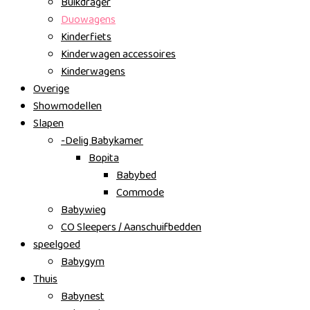
Buikdrager
Duowagens
Kinderfiets
Kinderwagen accessoires
Kinderwagens
Overige
Showmodellen
Slapen
-Delig Babykamer
Bopita
Babybed
Commode
Babywieg
CO Sleepers / Aanschuifbedden
speelgoed
Babygym
Thuis
Babynest