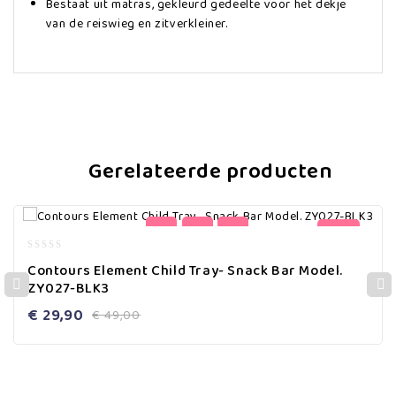
Bestaat uit matras, gekleurd gedeelte voor het dekje
van de reiswieg en zitverkleiner.
Gerelateerde producten
-39%
0
Contours Element Child Tray- Snack Bar Model.
out
ZY027-BLK3
of
5
€
29,90
€
49,00