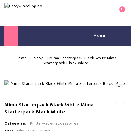
0
Menu
Home
Shop
Mima Starterpack Black White Mima
»
»
Starterpack Black White
🔍
Mima Starterpack Black White Mima
Starterpack Black White
Babywieg Mood, Beukenhouten Naturel.
Schommelwiegje 50-90- Inclusief
Categorie:
Kinderwagen accessoires
Wiegbekleding