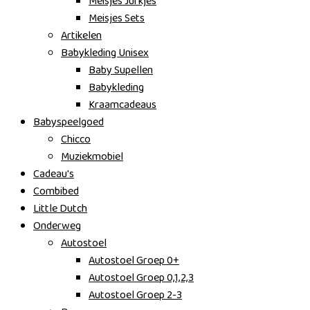
Meisjes Jurkjes
Meisjes Sets
Artikelen
Babykleding Unisex
Baby Supellen
Babykleding
Kraamcadeaus
Babyspeelgoed
Chicco
Muziekmobiel
Cadeau's
Combibed
Little Dutch
Onderweg
Autostoel
Autostoel Groep 0+
Autostoel Groep 0,1,2,3
Autostoel Groep 2-3