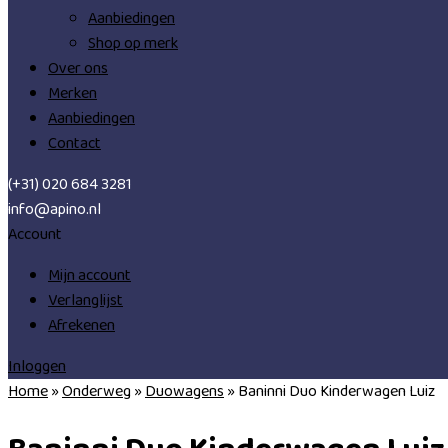
Aanbiedingen
Shop op merk
Over ons
Merken
Aanbiedingen
Contact
(+31) 020 684 3281
info@apino.nl
Account
Mijn account
Verlanglijst
Afrekenen
Inloggen
Home
»
Onderweg
»
Duowagens
»
Baninni Duo Kinderwagen Luiz