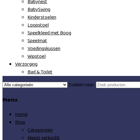
Babynest
BabySwing
Kinderstoelen
Loopstoel
Speelkleed met Boog
Speelmat
Voedingskussen
Wipstoel
Verzorging
Bad & Toilet
Zoeken naar:
Menu
Home
Shop
Categorieën
Meest verkocht