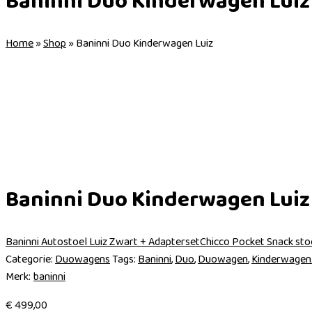
Baninni Duo Kinderwagen Luiz
Home
»
Shop
»
Baninni Duo Kinderwagen Luiz
Baninni Duo Kinderwagen Luiz
Baninni Autostoel Luiz Zwart + Adapterset
Chicco Pocket Snack sto
Categorie:
Duowagens
Tags:
Baninni
,
Duo
,
Duowagen
,
Kinderwagen
Merk:
baninni
€
499,00