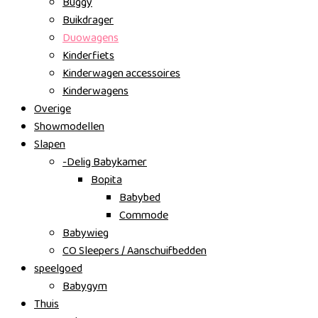
Buggy
Buikdrager
Duowagens
Kinderfiets
Kinderwagen accessoires
Kinderwagens
Overige
Showmodellen
Slapen
-Delig Babykamer
Bopita
Babybed
Commode
Babywieg
CO Sleepers / Aanschuifbedden
speelgoed
Babygym
Thuis