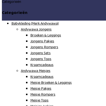
Categorieën
Categorieën
Babykleding (Merk Andywawa)
Andywawa Jongens
Broeken & Leggings
Jongens Pakjes
Jongens Rompers
Jongens Sets
Jongens Tops
Kraamcadeaus
Andywawa Meisjes
Kraamcadeaus
Meisje Broeken & Leggings
Meisje Pakjes
Meisje Rompers
Meisje Tops