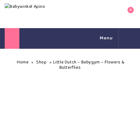
0
Menu
Home
Shop
Little Dutch – Babygym – Flowers &
»
»
Butterflies