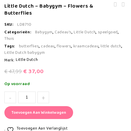
Little Dutch – Babygym – Flowers &
Reiswieg, Contours ELEMENT Duo
Butterflies
Kinderwagen , Zwart, Inc. Reiswieg
Adapter .
SKU:
LD8710
Categorieën:
Babygym
,
Cadeau's
,
Little Dutch
,
speelgoed
,
Thuis
Tags:
butterflies
,
cadeau
,
flowers
,
kraamcadeau
,
little dutch
,
Little Dutch babygym
Little Dutch
Merk:
€
37,00
€
47,99
Op voorraad
Toevoegen Aan Winkelwagen
Toevoegen Aan Verlanglijst