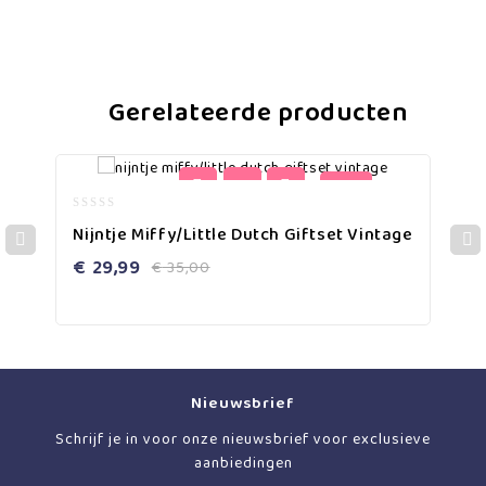
Gerelateerde producten
-14%
0
Nijntje Miffy/little Dutch Giftset Vintage
out
of
€
29,99
€
35,00
5
Nieuwsbrief
Schrijf je in voor onze nieuwsbrief voor exclusieve
aanbiedingen