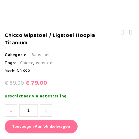
Chicco Wipstoel / Ligstoel Hoopla
Chicco Goodnight campingbedje -
Titanium
Chicco Wipstoel / Ligstoel Hoopla
Graphite
Moon Grey
Categorie:
Wipstoel
Tags:
Chicco
,
Wipstoel
Chicco
Merk:
€
79,00
€
89,00
Beschikbaar via nabestelling
Toevoegen Aan Winkelwagen