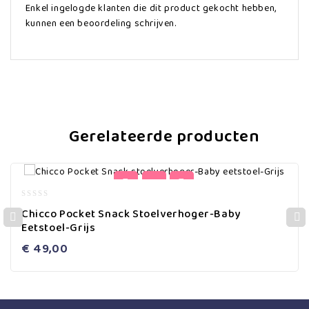
Enkel ingelogde klanten die dit product gekocht hebben,
kunnen een beoordeling schrijven.
Gerelateerde producten
0
Chicco Pocket Snack Stoelverhoger-Baby
out
Eetstoel-Grijs
of
5
€
49,00