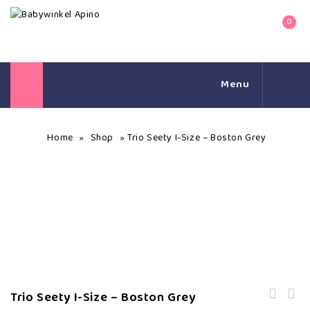
0
Menu
Home
Shop
Trio Seety I-Size – Boston Grey
»
»
Trio Seety I-Size – Boston Grey
Reiswieg, Contours ELEMENT Duo