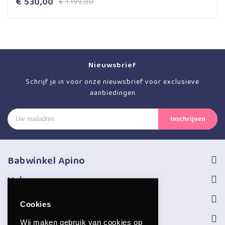
€
530,00
€
1.199,00
Nieuwsbrief
Schrijf je in voor onze nieuwsbrief voor exclusieve
aanbiedingen
Babwinkel Apino
Volg ons
Informatie
Cookies
Service
Wij maken gebruik van cookies op