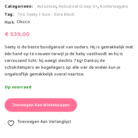
Categorieën:
Autostoel
,
Autostoel Groep 0+
,
Kinderwagens
Kinderwagen , Zwart, Inc. Reiswieg
Adapter .
Tag:
Trio Seety I-Size - Etna Black
Chicco
Merk:
€
539,00
Seety is de beste bondgenoot van ouders. Hij is gemakkelijk met
één hand op te vouwen terwijl je de baby vasthoudt en hij is
verrassend licht: hij weegt slechts 7 kg! Dankzij de
schokdempers en kogellagers op alle vier de wielen kun je
ongelooflijk gemakkelijk overal naartoe.
Op voorraad
Toevoegen Aan Winkelwagen
Toevoegen Aan Verlanglijst