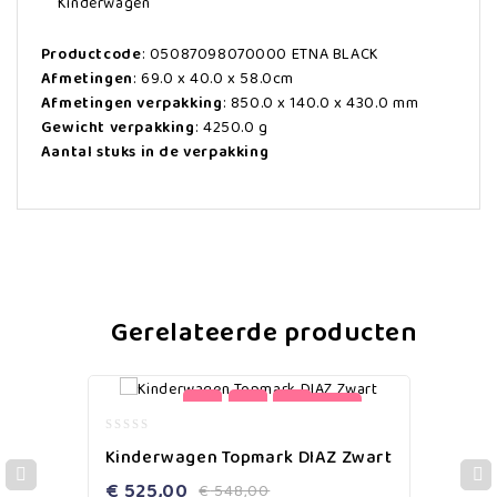
Kinderwagen
Productcode
: 05087098070000 ETNA BLACK
Afmetingen
: 69.0 x 40.0 x 58.0cm
Afmetingen verpakking
: 850.0 x 140.0 x 430.0 mm
Gewicht verpakking
: 4250.0 g
Aantal stuks in de verpakking
Gerelateerde producten
-4%
0
Kinderwagen Topmark DIAZ Zwart
out
of
€
525,00
€
548,00