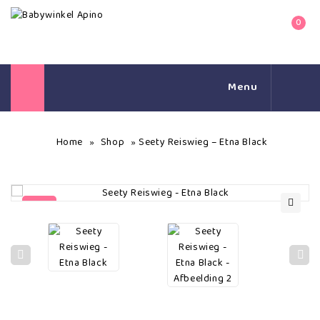
0
Menu
Home
Shop
Seety Reiswieg – Etna Black
»
»
-7%
🔍