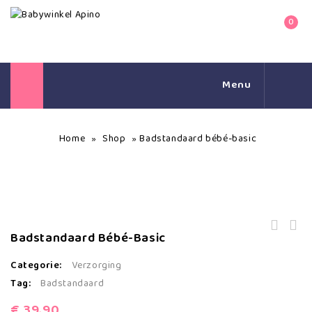
0
Menu
Home
Shop
Badstandaard bébé-basic
»
»
Loopfiets Antraciet Grijs Kaya
Badstandaard Bébé-Basic
Little Dutch Loopfiets - Vanaf 3
Topmark
Jaar - Mint
Categorie:
Verzorging
Tag:
Badstandaard
€
39,90