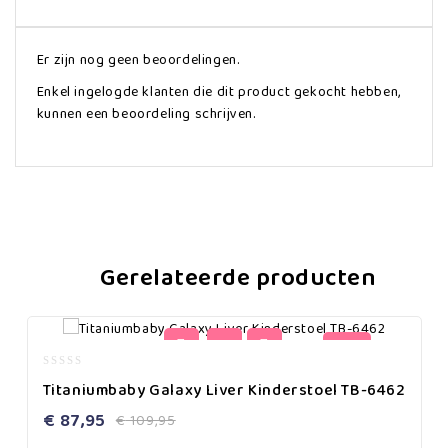
Er zijn nog geen beoordelingen.
Enkel ingelogde klanten die dit product gekocht hebben,
kunnen een beoordeling schrijven.
Gerelateerde producten
-20%
0
Titaniumbaby Galaxy Liver Kinderstoel TB-6462
out
of
€
87,95
€
109,95
5