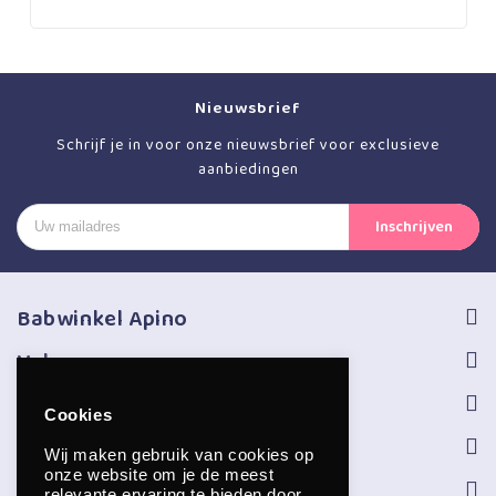
Nieuwsbrief
Schrijf je in voor onze nieuwsbrief voor exclusieve
aanbiedingen
Babwinkel Apino
Volg ons
Informatie
Cookies
Service
Wij maken gebruik van cookies op
onze website om je de meest
Openingstijden
relevante ervaring te bieden door