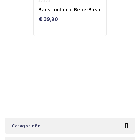
0
Badstandaard Bébé-Basic
out
of
€
39,90
5
Catagorieën