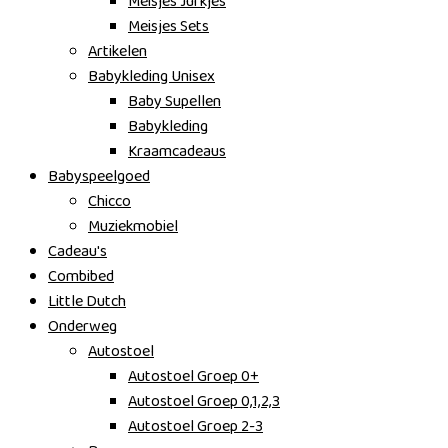
Meisjes Jurkjes
Meisjes Sets
Artikelen
Babykleding Unisex
Baby Supellen
Babykleding
Kraamcadeaus
Babyspeelgoed
Chicco
Muziekmobiel
Cadeau's
Combibed
Little Dutch
Onderweg
Autostoel
Autostoel Groep 0+
Autostoel Groep 0,1,2,3
Autostoel Groep 2-3