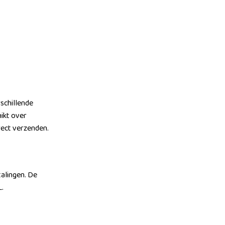
schillende
ikt over
irect verzenden.
talingen. De
L.