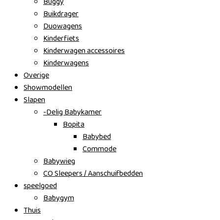
Buggy
Buikdrager
Duowagens
Kinderfiets
Kinderwagen accessoires
Kinderwagens
Overige
Showmodellen
Slapen
-Delig Babykamer
Bopita
Babybed
Commode
Babywieg
CO Sleepers / Aanschuifbedden
speelgoed
Babygym
Thuis