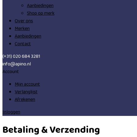
Aanbiedingen
Shop op merk
Over ons
Merken
Aanbiedingen
Contact
(+31) 020 684 3281
info@apino.nl
Account
Mijn account
Verlanglijst
Afrekenen
Inloggen
Betaling & Verzending