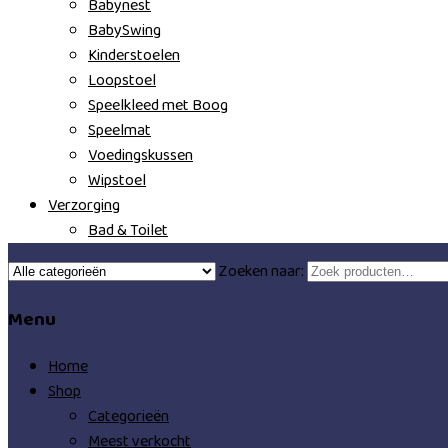
Babynest
BabySwing
Kinderstoelen
Loopstoel
Speelkleed met Boog
Speelmat
Voedingskussen
Wipstoel
Verzorging
Bad & Toilet
Zoeken naar:
Menu
Home
Shop
Categorieën
Meest verkocht