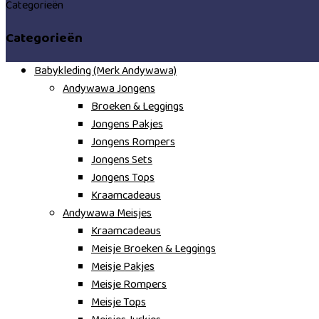
Categorieën
Categorieën
Babykleding (Merk Andywawa)
Andywawa Jongens
Broeken & Leggings
Jongens Pakjes
Jongens Rompers
Jongens Sets
Jongens Tops
Kraamcadeaus
Andywawa Meisjes
Kraamcadeaus
Meisje Broeken & Leggings
Meisje Pakjes
Meisje Rompers
Meisje Tops