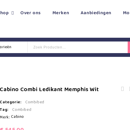
Shop
Over ons
Merken
Aanbiedingen
Mo
gorieën
Cabino Combi Ledikant Memphis Wit
Tiamo Nijntje Ro
Chicco Warme Voetenzak Universeel -
Box
Categorie:
Combibed
Antraciet
Tag:
Combibed
Cabino
Merk:
€
545,00