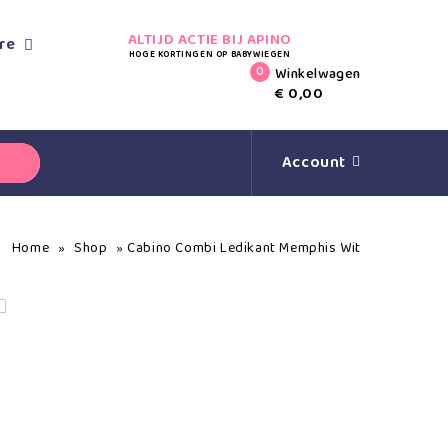
ALTIJD ACTIE BIJ APINO
re
HOGE KORTINGEN OP BABYWIEGEN
0
Winkelwagen
€
0,00
Account
Home
Shop
Cabino Combi Ledikant Memphis Wit
»
»
ze Babyrib 9-vlaks
kleed