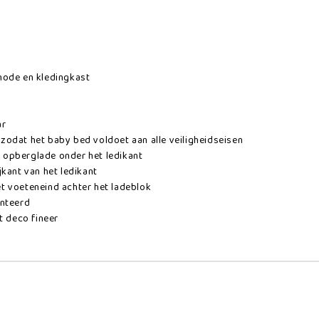
mode en kledingkast
ar
r zodat het baby bed voldoet aan alle veiligheidseisen
1 opberglade onder het ledikant
kant van het ledikant
t voeteneind achter het ladeblok
onteerd
t deco fineer