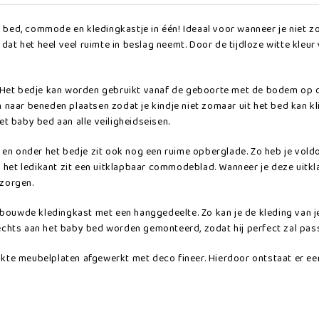
bed, commode en kledingkastje in één! Ideaal voor wanneer je niet zo
t het heel veel ruimte in beslag neemt. Door de tijdloze witte kleur 
. Het bedje kan worden gebruikt vanaf de geboorte met de bodem op de
 naar beneden plaatsen zodat je kindje niet zomaar uit het bed kan kl
t baby bed aan alle veiligheidseisen.
 en onder het bedje zit ook nog een ruime opberglade. Zo heb je voldo
n het ledikant zit een uitklapbaar commodeblad. Wanneer je deze uitkl
rzorgen.
gebouwde kledingkast met een hanggedeelte. Zo kan je de kleding van 
echts aan het baby bed worden gemonteerd, zodat hij perfect zal pas
te meubelplaten afgewerkt met deco fineer. Hierdoor ontstaat er een v