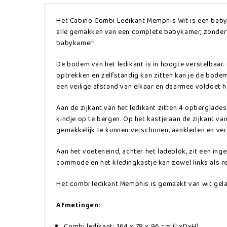
Het Cabino Combi Ledikant Memphis Wit is een baby 
alle gemakken van een complete babykamer, zonder da
babykamer!
De bodem van het ledikant is in hoogte verstelbaar
optrekken en zelfstandig kan zitten kan je de bodem
een veilige afstand van elkaar en daarmee voldoet he
Aan de zijkant van het ledikant zitten 4 opberglades
kindje op te bergen. Op het kastje aan de zijkant va
gemakkelijk te kunnen verschonen, aankleden en ve
Aan het voeteneind, achter het ladeblok, zit een in
commode en het kledingkastje kan zowel links als r
Het combi ledikant Memphis is gemaakt van wit gelak
Afmetingen:
Combi ledikant: 164 x 78 x 96 cm (LxDxH)