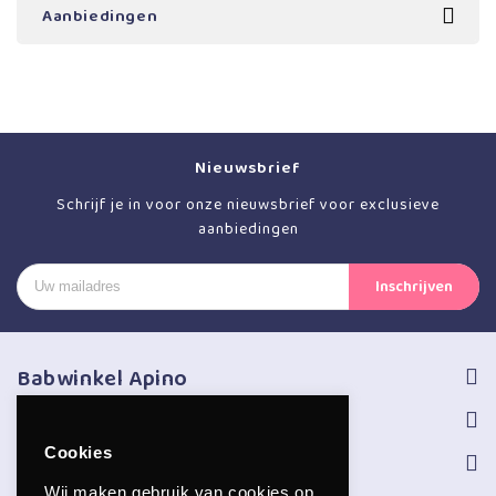
Aanbiedingen
Nieuwsbrief
Schrijf je in voor onze nieuwsbrief voor exclusieve
aanbiedingen
Babwinkel Apino
Volg ons
Cookies
Informatie
Wij maken gebruik van cookies op