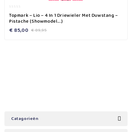
0
Topmark – Lio – 4 In 1 Driewieler Met Duwstang –
out
Pistache (Showmodel….)
of
5
€
85,00
€
89,95
Catagorieën