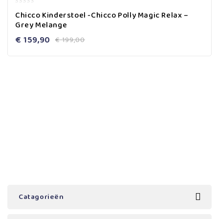
0
Chicco Kinderstoel -Chicco Polly Magic Relax –
out
Grey Melange
of
5
€
159,90
€
199,00
Catagorieën