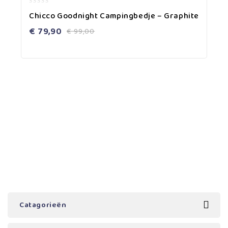
0
Chicco Goodnight Campingbedje – Graphite
out
of
€
79,90
€
99,00
5
Catagorieën