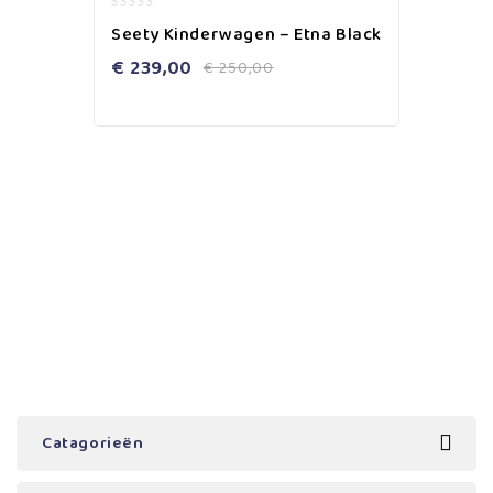
0
Seety Kinderwagen – Etna Black
out
of
€
239,00
€
250,00
5
Catagorieën