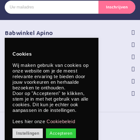
Babwinkel Apino
Volg ons
Cookies
Informatie
Wij maken gebruik van cookies op
Service
onze website om je de meest
relevante ervaring te bieden door
Openingstijden
jouw voorkeuren en herhaalde
bezoeken te onthouden.
Contact
Door op "Accepteren" te klikken,
stem je in met het gebruik van alle
cookies. Dit kun je echter ook
aanpassen in de instellingen.
Copyright © 2026 Apino
Lees hier onze
Cookiebeleid
Instellingen
Accepteren