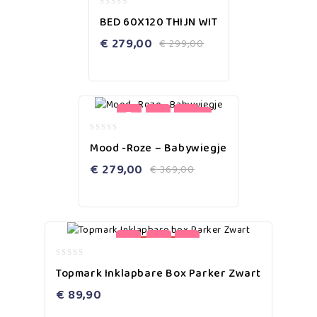
0
BED 60X120 THIJN WIT
out
of
€
279,00
€
299,00
5
-24%
0
Mood -Roze – Babywiegje
out
of
€
279,00
€
369,00
5
uitverkocht
0
Topmark Inklapbare Box Parker Zwart
out
of
€
89,90
5