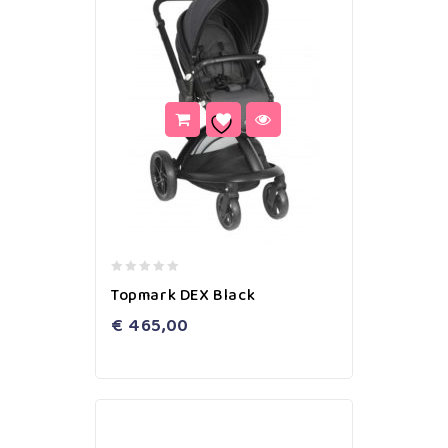
0
Topmark DEX Black
out
of
€
465,00
5