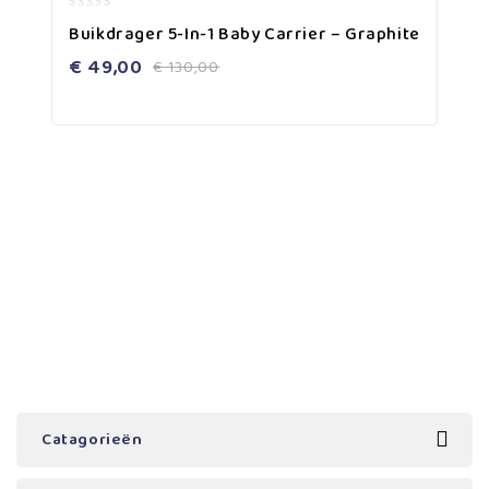
0
Buikdrager 5-In-1 Baby Carrier – Graphite
out
of
€
49,00
€
130,00
5
Catagorieën