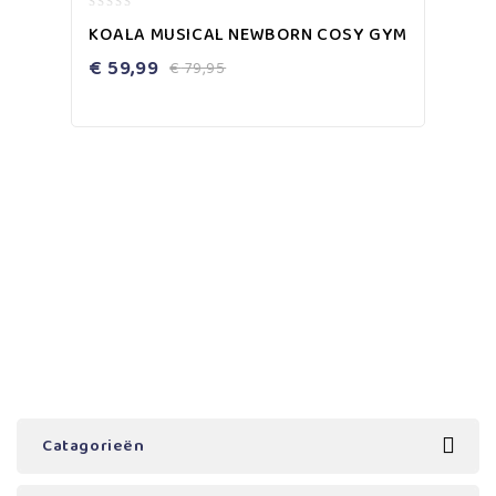
0
KOALA MUSICAL NEWBORN COSY GYM
out
of
€
59,99
€
79,95
5
Catagorieën