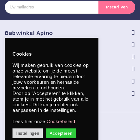
Babwinkel Apino
Volg ons
Cookies
Informatie
Wij maken gebruik van cookies op
Service
onze website om je de meest
relevante ervaring te bieden door
Openingstijden
jouw voorkeuren en herhaalde
bezoeken te onthouden.
Contact
Door op "Accepteren" te klikken,
stem je in met het gebruik van alle
cookies. Dit kun je echter ook
aanpassen in de instellingen.
Copyright © 2026 Apino
Lees hier onze
Cookiebeleid
Instellingen
Accepteren