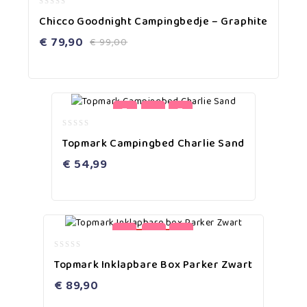
0
Chicco Goodnight Campingbedje – Graphite
out
of
€
79,90
€
99,00
5
0
Topmark Campingbed Charlie Sand
out
of
€
54,99
5
uitverkocht
0
Topmark Inklapbare Box Parker Zwart
out
of
€
89,90
5