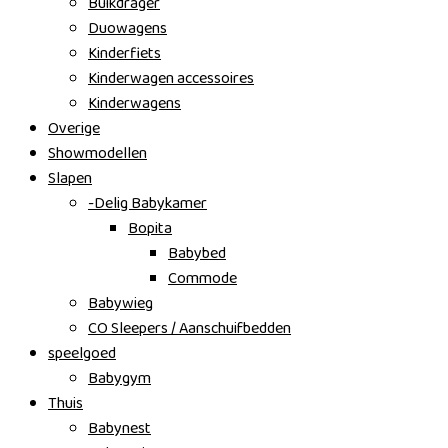
Buikdrager
Duowagens
Kinderfiets
Kinderwagen accessoires
Kinderwagens
Overige
Showmodellen
Slapen
-Delig Babykamer
Bopita
Babybed
Commode
Babywieg
CO Sleepers / Aanschuifbedden
speelgoed
Babygym
Thuis
Babynest