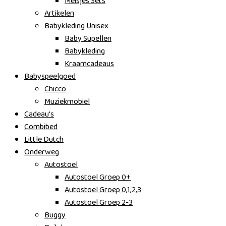
Meisjes Sets
Artikelen
Babykleding Unisex
Baby Supellen
Babykleding
Kraamcadeaus
Babyspeelgoed
Chicco
Muziekmobiel
Cadeau's
Combibed
Little Dutch
Onderweg
Autostoel
Autostoel Groep 0+
Autostoel Groep 0,1,2,3
Autostoel Groep 2-3
Buggy