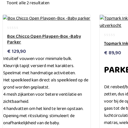
Toont alle 2 resultaten
uitverkocht
0
Box Chicco Open Playpen-Box -Baby
out
0
Parker
Topmark In
of
out
5
€
129,90
of
€
89,90
5
Intuïtief vouwen voor minimale bulk.
Kleurrijk tapijt versierd met karakters.
PARK
Speelmat met handmatige activiteiten.
Het speelkleed kan direct als speelkleed op de
Dit reisbed/b
grond worden geplaatst.
zetten, dus i
4 mesh zijkanten voor betere ventilatie en
voor bij de 
zichtbaarheid.
gaas tot de
4 handvatten om het kind te leren opstaan.
luchtcircula
Opening met ritssluiting: stimuleert de
matras, wiel
onafhankelijkheid van de baby.