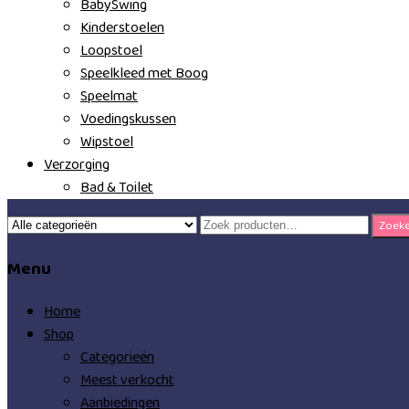
BabySwing
Kinderstoelen
Loopstoel
Speelkleed met Boog
Speelmat
Voedingskussen
Wipstoel
Verzorging
Bad & Toilet
Zoeken
Zoek
naar:
Menu
Home
Shop
Categorieën
Meest verkocht
Aanbiedingen