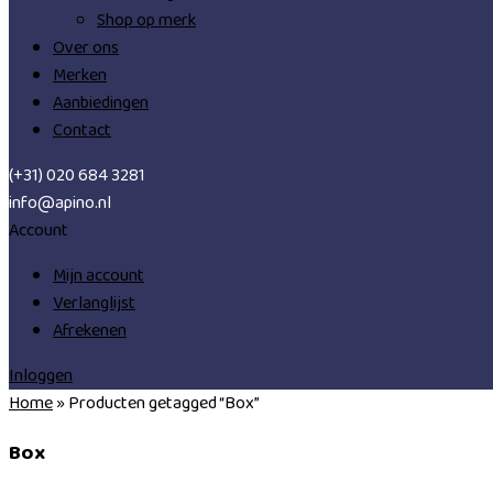
Shop op merk
Over ons
Merken
Aanbiedingen
Contact
(+31) 020 684 3281
info@apino.nl
Account
Mijn account
Verlanglijst
Afrekenen
Inloggen
Home
»
Producten getagged “Box”
Box