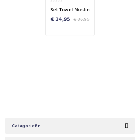
0
Set Towel Muslin
out
of
€
34,95
€
36,95
5
Catagorieën