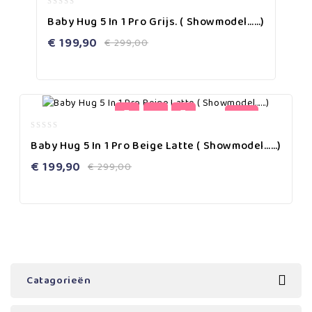
0
Baby Hug 5 In 1 Pro Grijs. ( Showmodel……)
out
of
€
199,90
€
299,00
5
-33%
0
Baby Hug 5 In 1 Pro Beige Latte ( Showmodel……)
out
of
€
199,90
€
299,00
5
Catagorieën