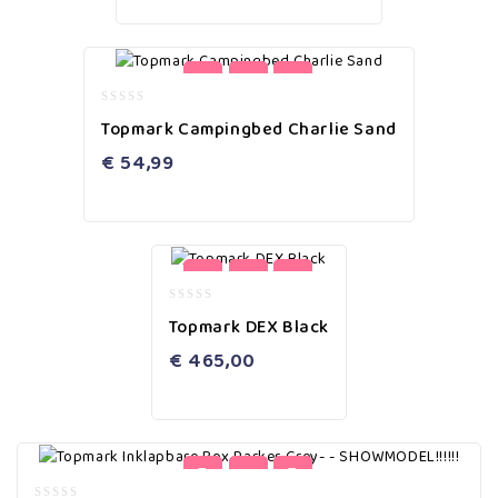
0
Topmark Campingbed Charlie Sand
out
of
€
54,99
5
0
Topmark DEX Black
out
of
€
465,00
5