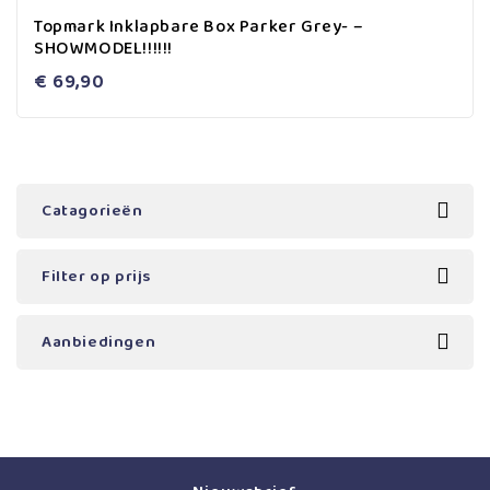
0
Topmark Inklapbare Box Parker Grey- –
out
SHOWMODEL!!!!!!
of
5
€
69,90
Catagorieën
Filter op prijs
Aanbiedingen