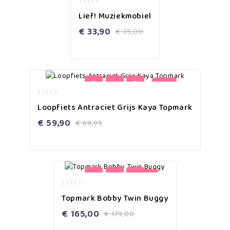
0
Lief! Muziekmobiel
out
of
€
33,90
€
35,00
5
-14%
0
Loopfiets Antraciet Grijs Kaya Topmark
out
of
€
59,90
€
69,95
5
-8%
0
Topmark Bobby Twin Buggy
out
of
€
165,00
€
179,00
5