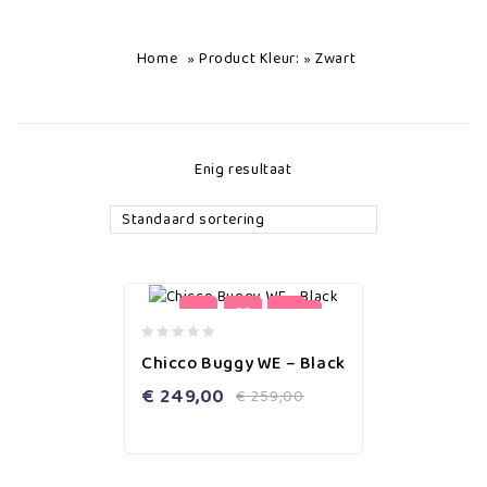
Home
Product Kleur:
Zwart
»
»
Enig resultaat
Standaard sortering
-4%
0
Chicco Buggy WE – Black
out
of
€
249,00
€
259,00
5