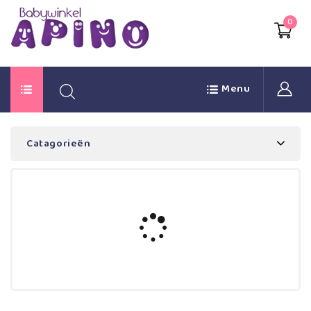
0
Menu
Catagorieën